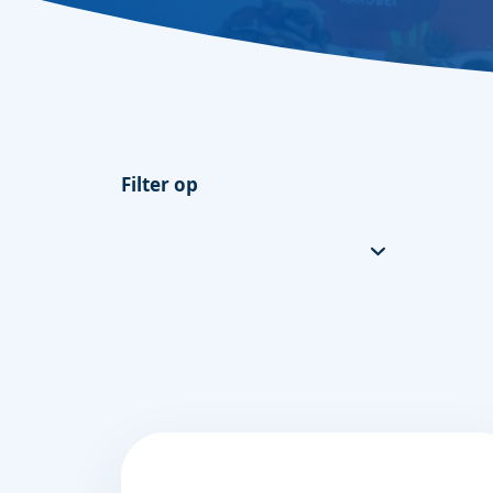
Lees ons recente nieuws
Werken bij SFA Packagi
Veelgestelde vragen
De meest gestelde vragen
Filter op