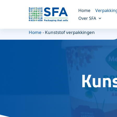
Home
Verpakkin
Over SFA
Kunststof verp
Home
-
Kunststof verpakkingen
Altijd de juiste verpak
Ons verhaal
Meer over ons bedrijf
Molded fiber v
Een duurzaam alterna
Onze missie
Onze doelen en missie
Maatwerk verp
Kuns
Voor unieke verpakki
Duurzaamheid
Alles over duurzaamheid
Referenties
Onze klanten vertellen
Nieuws