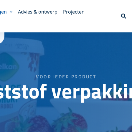
gen
Advies & ontwerp
Projecten
akkingen
king
erpakkingen
tief
VOOR IEDER PRODUCT
akkingen
tstof verpakk
ngen