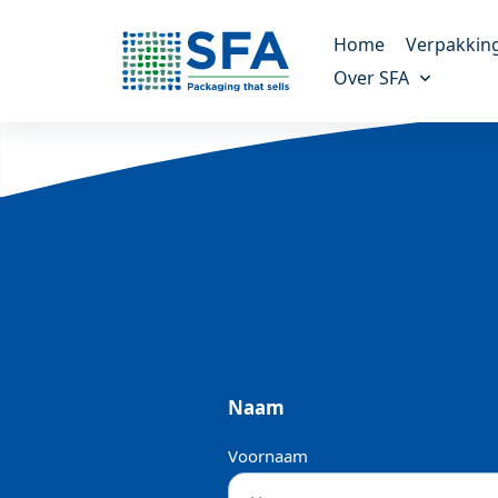
Home
Verpakkin
Over SFA
Kunststof verp
Altijd de juiste verpak
Ons verhaal
Meer over ons bedrijf
Molded fiber v
Een duurzaam alterna
Onze missie
Onze doelen en missie
Maatwerk verp
Voor unieke verpakki
Duurzaamheid
Alles over duurzaamheid
Referenties
Naam
Onze klanten vertellen
Voornaam
Nieuws