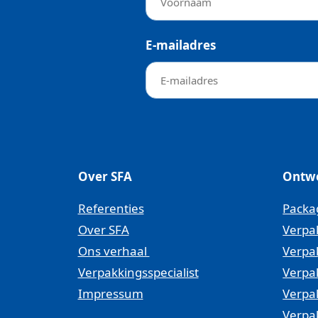
Lees ons recente nieuws
Werken bij SFA Packagi
E-mailadres
Veelgestelde vragen
De meest gestelde vragen
Over SFA
Ontw
Referenties
Packa
Over SFA
Verpa
Ons verhaal
Verpa
Verpakkingsspecialist
Verpa
Impressum
Verpa
Verpa