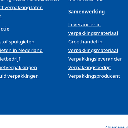
ct verpakking laten
Samenwerking
n
Leverancier in
ctie
verpakkingsmateriaal
tof spuitgieten
Groothandel in
ieten in Nederland
verpakkingsmateriaal
ietbedrijf
Verpakkingsleverancier
gietverpakkingen
Verpakkingsbedrijf
uld verpakkingen
Verpakkingsproducent
Algemene v