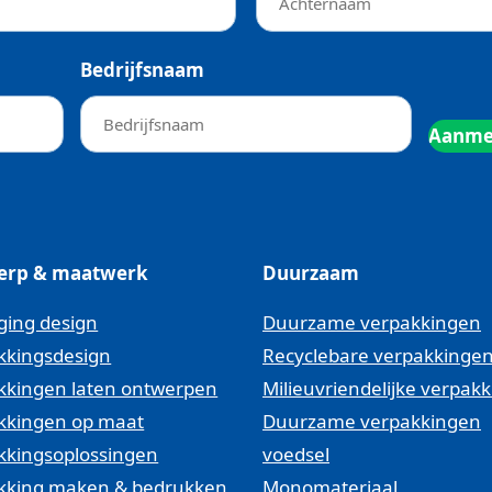
ng
Bedrijfsnaam
erp & maatwerk
Duurzaam
ging design
Duurzame verpakkingen
kkingsdesign
Recyclebare verpakkinge
kkingen laten ontwerpen
Milieuvriendelijke verpak
kkingen op maat
Duurzame verpakkingen
kkingsoplossingen
voedsel
kking maken & bedrukken
Monomateriaal