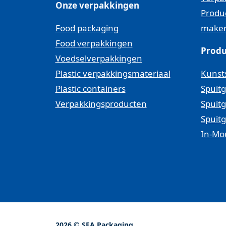
Onze verpakkingen
Produ
Food packaging
make
Food verpakkingen
Produ
Voedselverpakkingen
Plastic verpakkingsmateriaal
Kunsts
Plastic containers
Spuitg
Verpakkingsproducten
Spuitg
Spuit
In-Mo
2026 © SFA Packaging