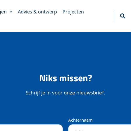
gen
Advies & ontwerp
Projecten
akkingen
king
erpakkingen
tief
Niks missen?
akkingen
ngen
Schrijf je in voor onze nieuwsbrief.
Achternaam