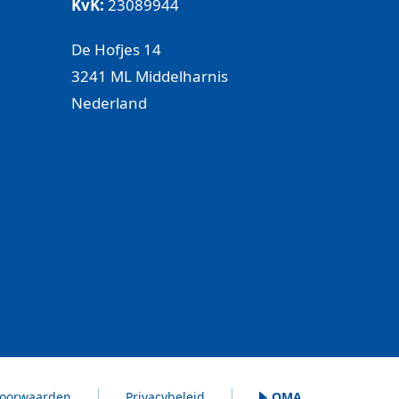
KvK:
23089944
De Hofjes 14
3241 ML Middelharnis
Nederland
oorwaarden
Privacybeleid
OMA