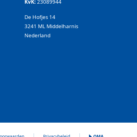
KvK:
23089944
De Hofjes 14
3241 ML Middelharnis
Nederland
oorwaarden
Privacybeleid
OMA