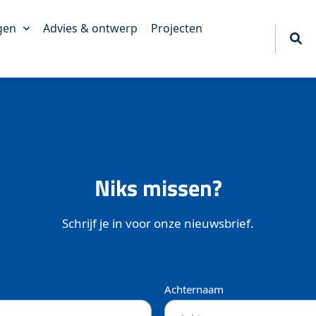
gen
Advies & ontwerp
Projecten
akkingen
king
erpakkingen
tief
Niks missen?
akkingen
ngen
Schrijf je in voor onze nieuwsbrief.
Achternaam