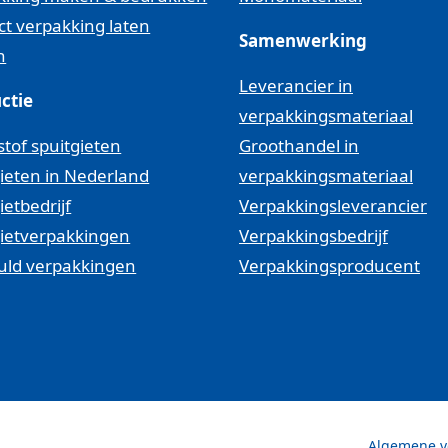
ct verpakking laten
Samenwerking
n
Leverancier in
ctie
verpakkingsmateriaal
tof spuitgieten
Groothandel in
ieten in Nederland
verpakkingsmateriaal
ietbedrijf
Verpakkingsleverancier
gietverpakkingen
Verpakkingsbedrijf
uld verpakkingen
Verpakkingsproducent
Algemene v