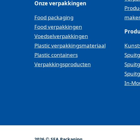
Onze verpakkingen
Produ
Food packaging
make
Food verpakkingen
Produ
Voedselverpakkingen
Plastic verpakkingsmateriaal
Kunsts
Plastic containers
Spuitg
Verpakkingsproducten
Spuitg
Spuit
In-Mo
2026 © SFA Packaging