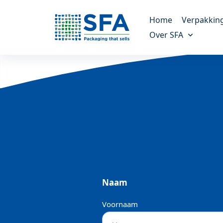
Home
Verpakkin
Over SFA
Kunststof verp
Altijd de juiste verpak
Ons verhaal
Meer over ons bedrijf
Molded fiber v
Een duurzaam alterna
Onze missie
Onze doelen en missie
Maatwerk verp
Voor unieke verpakki
Duurzaamheid
Alles over duurzaamheid
Referenties
Naam
Onze klanten vertellen
Voornaam
Nieuws