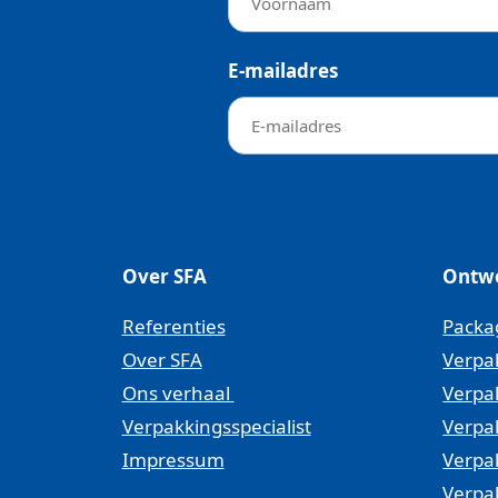
Lees ons recente nieuws
Werken bij SFA Packagi
E-mailadres
Veelgestelde vragen
De meest gestelde vragen
Over SFA
Ontw
Referenties
Packa
Over SFA
Verpa
Ons verhaal
Verpa
Verpakkingsspecialist
Verpa
Impressum
Verpa
Verpa