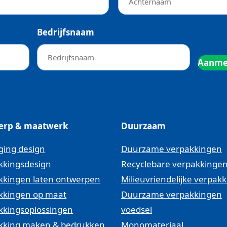
ng
Bedrijfsnaam
erp & maatwerk
Duurzaam
ging design
Duurzame verpakkingen
kkingsdesign
Recyclebare verpakkinge
kkingen laten ontwerpen
Milieuvriendelijke verpak
kkingen op maat
Duurzame verpakkingen
kkingsoplossingen
voedsel
kking maken & bedrukken
Monomateriaal