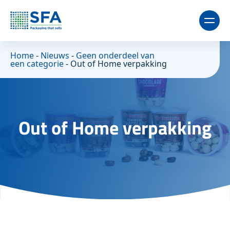
Home
-
Nieuws
-
Geen onderdeel van
een categorie
-
Out of Home verpakking
Out of Home verpakking