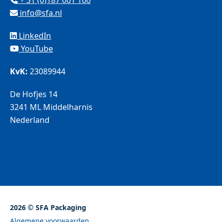
+ 31 (0)187 601 160
info@sfa.nl
LinkedIn
YouTube
KvK:
23089944
De Hofjes 14
3241 ML Middelharnis
Nederland
2026 © SFA Packaging
Algemene voorwaarden