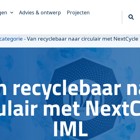
gen
Advies & ontwerp
Projecten
akkingen
categorie
-
Van recyclebaar naar circulair met NextCycle
king
erpakkingen
tief
n recyclebaar n
akkingen
ngen
ulair met Next
IML