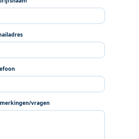
drijfsnaam
mailadres
lefoon
merkingen/vragen