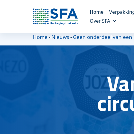
Home
Verpakkin
Over SFA
Kunststof verp
Home
-
Nieuws
-
Geen onderdeel van een 
Altijd de juiste verpak
Ons verhaal
Meer over ons bedrijf
Molded fiber v
Een duurzaam alterna
Onze missie
Va
Onze doelen en missie
Maatwerk verp
Voor unieke verpakki
Duurzaamheid
circ
Alles over duurzaamheid
Referenties
Onze klanten vertellen
Nieuws