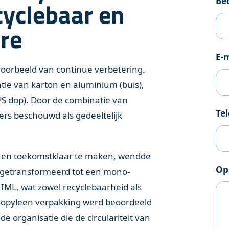
Be
cyclebaar en
re
E-
voorbeeld van continue verbetering.
ie van karton en aluminium (buis),
PS dop). Door de combinatie van
Te
ers beschouwd als gedeeltelijk
r en toekomstklaar te maken, wendde
Op
 getransformeerd tot een mono-
IML, wat zowel recyclebaarheid als
ropyleen verpakking werd beoordeeld
e organisatie die de circulariteit van