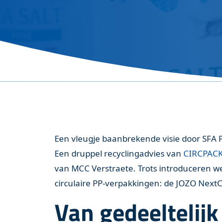
Lees ons recente nieuws
Werken bij SFA Packagi
Veelgestelde vragen
De meest gestelde vragen
Een vleugje baanbrekende visie door SFA P
Een druppel recyclingadvies van
CIRCPACK 
van MCC Verstraete. Trots introduceren w
circulaire PP-verpakkingen: de JOZO Next
Van gedeeltelijk