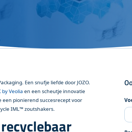
ng
Oo
ackaging. Een snufje liefde door JOZO.
by Veolia
en een scheutje innovatie
e een pionierend succesrecept voor
Vo
Cycle IML™ zoutshakers.
 recyclebaar