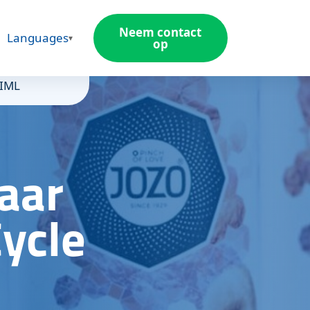
Neem contact
Languages
op
 IML
aar
Cycle