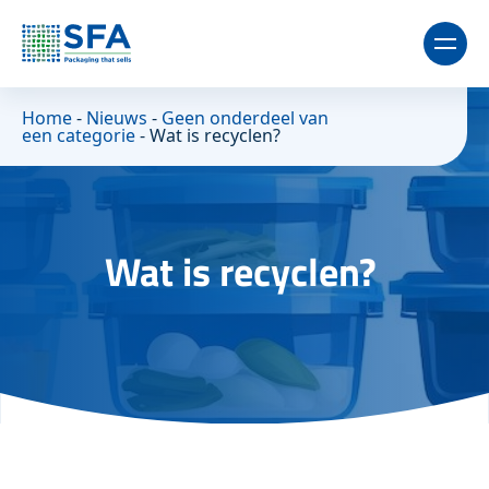
Home
-
Nieuws
-
Geen onderdeel van
een categorie
-
Wat is recyclen?
Wat is recyclen?