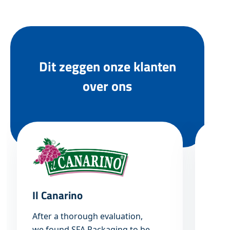
Dit zeggen onze klanten
over ons
Il Canarino
Van 
After a thorough evaluation,
“De 
we found SFA Packaging to be
expe