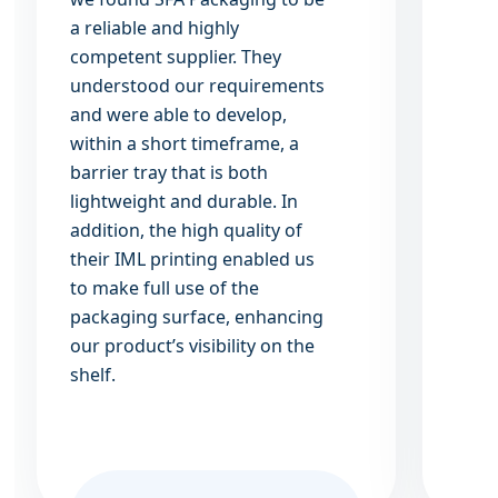
a reliable and highly
geco
competent supplier.
They
geza
understood our requirements
kwali
and were able to develop,
bijg
within a short timeframe, a
eind
barrier tray that is both
de l
lightweight and durable. In
net d
addition, the high quality of
voor 
their IML printing enabled us
onze
to make full use of the
het m
packaging surface, enhancing
ijscr
our product’s visibility on the
veran
shelf.