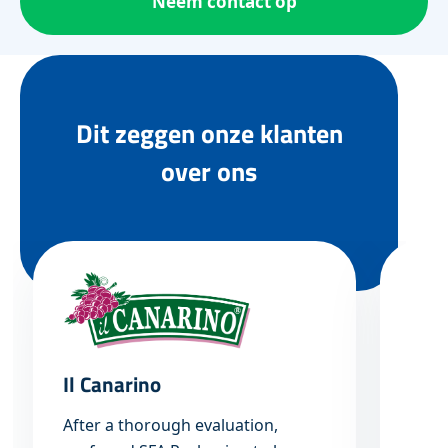
Neem contact op
Dit zeggen onze klanten
over ons
Il Canarino
Van 
After a thorough evaluation,
“De 