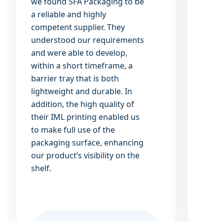
we found SFA Packaging to be
expe
a reliable and highly
geco
competent supplier.
They
geza
understood our requirements
kwali
and were able to develop,
bijg
within a short timeframe, a
eind
barrier tray that is both
de l
lightweight and durable. In
net d
addition, the high quality of
voor 
their IML printing enabled us
onze
to make full use of the
het m
packaging surface, enhancing
ijscr
our product’s visibility on the
veran
shelf.