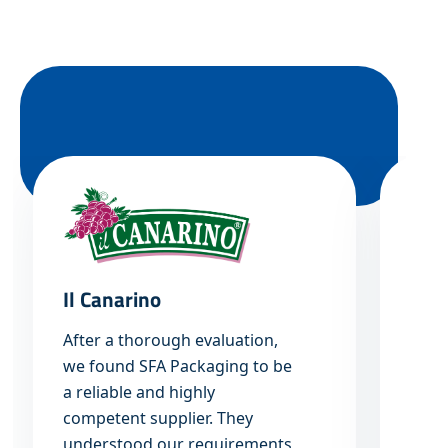
Il Canarino
Van 
After a thorough evaluation,
“De 
we found SFA Packaging to be
expe
a reliable and highly
geco
competent supplier.
They
geza
understood our requirements
kwali