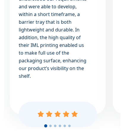
and were able to develop,
bijg
within a short timeframe, a
eind
barrier tray that is both
de l
lightweight and durable. In
net d
addition, the high quality of
voor 
their IML printing enabled us
onze
to make full use of the
het m
packaging surface, enhancing
ijscr
our product’s visibility on the
veran
shelf.