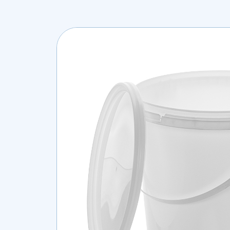
Lees ons recente nieuws
Werken bij SFA Packagi
Veelgestelde vragen
De meest gestelde vragen