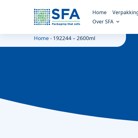
Home
Verpakkin
Over SFA
Kunststof verp
Home
-
192244 – 2600ml
Altijd de juiste verpak
Ons verhaal
Meer over ons bedrijf
Molded fiber v
Een duurzaam alterna
Onze missie
Onze doelen en missie
Maatwerk verp
Voor unieke verpakki
Duurzaamheid
Alles over duurzaamheid
Referenties
Onze klanten vertellen
Nieuws