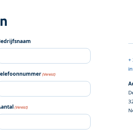
an
Bedrijfsnaam
+ 
in
Telefoonnummer
(Vereist)
A
D
3
Aantal
(Vereist)
N