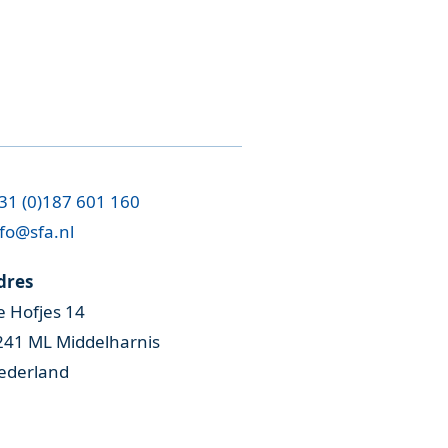
31 (0)187 601 160
fo@sfa.nl
dres
e Hofjes 14
241 ML Middelharnis
ederland