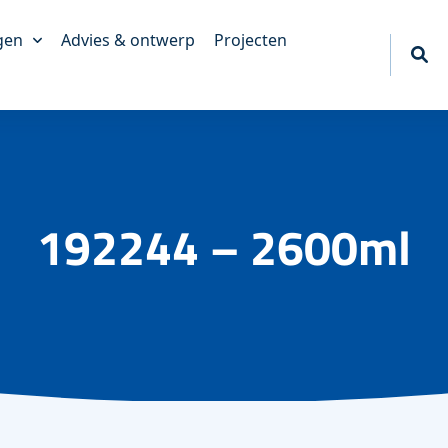
gen
Advies & ontwerp
Projecten
akkingen
king
erpakkingen
tief
192244 – 2600ml
akkingen
ngen