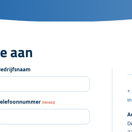
ng
te aan
Bedrijfsnaam
+ 
in
Telefoonnummer
(Vereist)
A
D