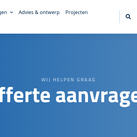
gen
Advies & ontwerp
Projecten
akkingen
king
erpakkingen
tief
WIJ HELPEN GRAAG
akkingen
fferte aanvrag
ngen