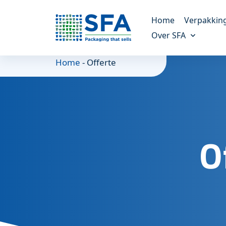
Home
Verpakkin
Over SFA
Kunststof verp
Home
-
Offerte
Altijd de juiste verpak
Ons verhaal
Meer over ons bedrijf
Molded fiber v
Een duurzaam alterna
Onze missie
Onze doelen en missie
Maatwerk verp
O
Voor unieke verpakki
Duurzaamheid
Alles over duurzaamheid
Referenties
Onze klanten vertellen
Nieuws