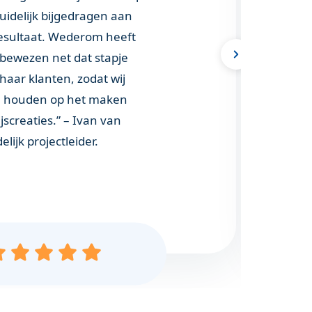
uidelijk bijgedragen aan
beg
resultaat. Wederom heeft
uit
 bewezen net dat stapje
ha
haar klanten, zodat wij
sol
n houden op het maken
pas
ijscreaties.” – Ivan van
Ope
lijk projectleider.