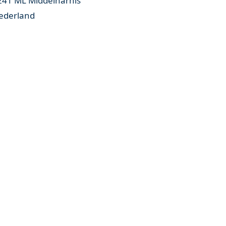
241 ML Middelharnis
ederland