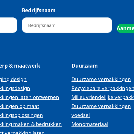
Bedrijfsnaam
erp & maatwerk
Duurzaam
ging design
Duurzame verpakkingen
kkingsdesign
Recyclebare verpakkinge
kkingen laten ontwerpen
Milieuvriendelijke verpak
kkingen op maat
Duurzame verpakkingen
kkingsoplossingen
voedsel
kking maken & bedrukken
Monomateriaal
ct verpakking laten