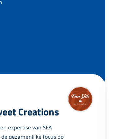
n
weet Creations
M
en expertise van SFA
“Wa
de gezamenlijke focus op
SFA