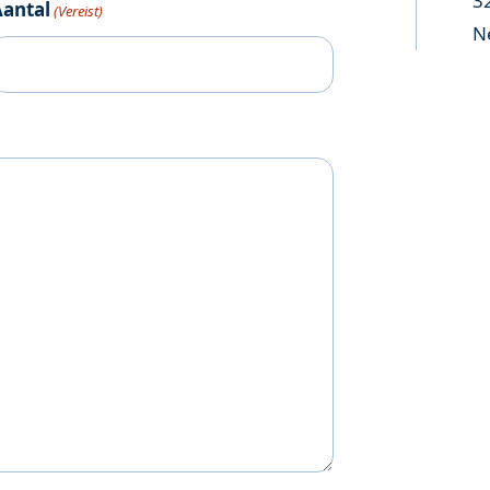
3
Aantal
(Vereist)
N