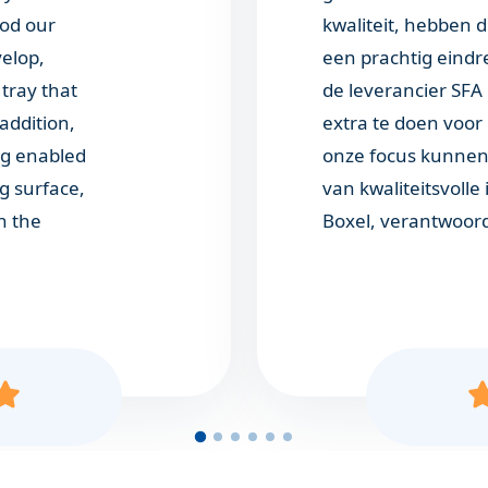
od our
kwaliteit, hebben d
elop,
een prachtig eind
 tray that
de leverancier SFA
addition,
extra te doen voor 
ing enabled
onze focus kunne
g surface,
van kwaliteitsvolle 
n the
Boxel, verantwoorde