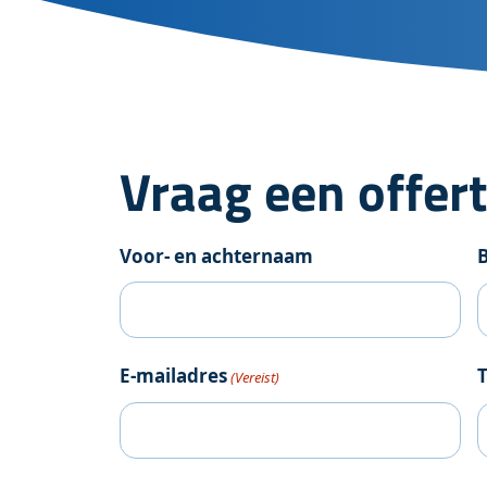
Lees ons recente nieuws
Werken bij SFA Packagi
Veelgestelde vragen
De meest gestelde vragen
Vraag een offer
Voor- en achternaam
E-mailadres
(Vereist)