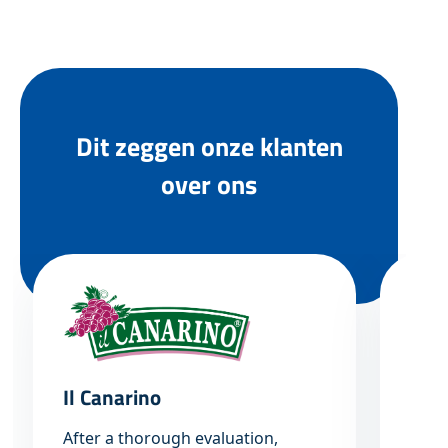
Dit zeggen onze klanten
over ons
Il Canarino
Van 
After a thorough evaluation,
“De 