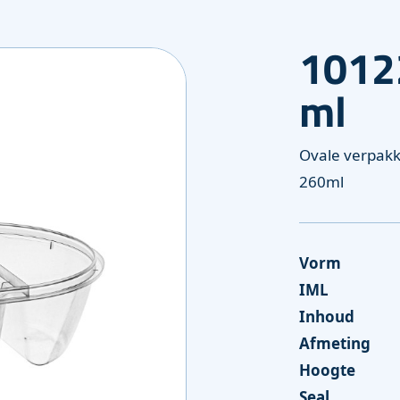
1012
ng
ml
Ovale verpak
260ml
Vorm
IML
Inhoud
Afmeting
Hoogte
Seal