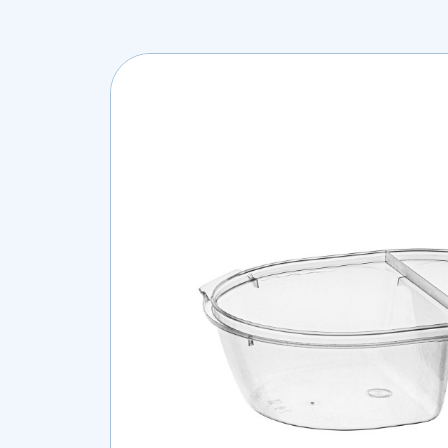
Lees ons recente nieuws
Werken bij SFA Packagi
Veelgestelde vragen
De meest gestelde vragen