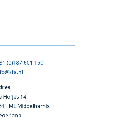
31 (0)187 601 160
fo@sfa.nl
dres
e Hofjes 14
241 ML Middelharnis
ederland