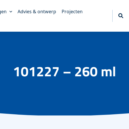
gen
Advies & ontwerp
Projecten
akkingen
king
erpakkingen
tief
101227 – 260 ml
akkingen
ngen