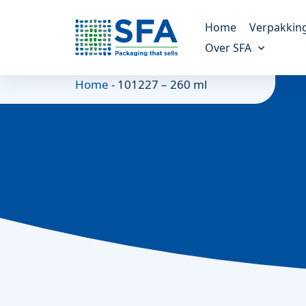
Home
Verpakkin
Over SFA
Kunststof verp
Home
-
101227 – 260 ml
Altijd de juiste verpak
Ons verhaal
Meer over ons bedrijf
Molded fiber v
Een duurzaam alterna
Onze missie
Onze doelen en missie
Maatwerk verp
Voor unieke verpakki
Duurzaamheid
Alles over duurzaamheid
Referenties
Onze klanten vertellen
Nieuws