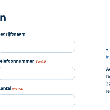
an
Bedrijfsnaam
+ 
in
Telefoonnummer
(Vereist)
A
D
3
Aantal
(Vereist)
N