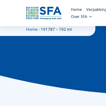
Home
Verpakkin
Over SFA
Kunststof verp
Home
-
191787 – 192 ml
Altijd de juiste verpak
Ons verhaal
Meer over ons bedrijf
Molded fiber v
Een duurzaam alterna
Onze missie
Onze doelen en missie
Maatwerk verp
Voor unieke verpakki
Duurzaamheid
Alles over duurzaamheid
Referenties
Onze klanten vertellen
Nieuws