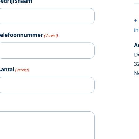
Bedrijfsnaam
+ 
in
Telefoonnummer
(Vereist)
A
D
3
Aantal
(Vereist)
N