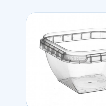
Lees ons recente nieuws
Werken bij SFA Packagi
Veelgestelde vragen
De meest gestelde vragen