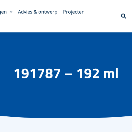
gen
Advies & ontwerp
Projecten
akkingen
king
erpakkingen
tief
191787 – 192 ml
akkingen
ngen