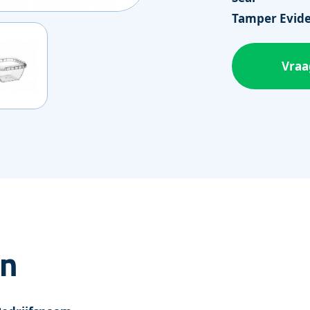
Tamper Evid
Vraa
an