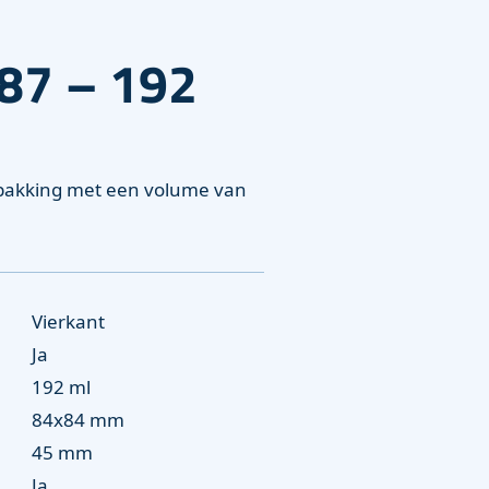
87 – 192
rpakking met een volume van
Vierkant
Ja
192 ml
84x84 mm
45 mm
Ja