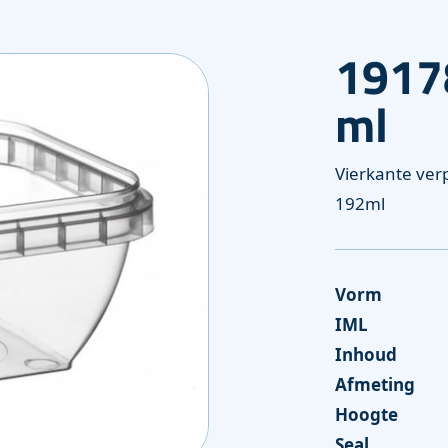
1917
ng
ml
Vierkante ve
192ml
Vorm
IML
Inhoud
Afmeting
Hoogte
Seal