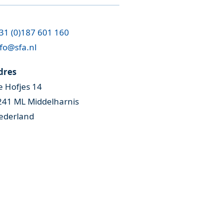
31 (0)187 601 160
fo@sfa.nl
dres
e Hofjes 14
241 ML Middelharnis
ederland